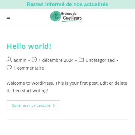
Skip
Restez informé de nos actualités
to
content
Hello world!
Auteur/autrice
Publication
Post
admin
1 décembre 2024
Uncategorized
de
publiée :
category:
Commentaires
1 commentaire
la
de
publication :
la
Welcome to WordPress. This is your first post. Edit or delete
publication :
it, then start writing!
Hello
Continuer La Lecture
World!