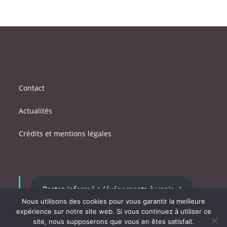
t
i
o
n
s
Contact
Actualités
Crédits et mentions légales
Restez informé.e (événements à venir...)
Nous utilisons des cookies pour vous garantir la meilleure
expérience sur notre site web. Si vous continuez à utiliser ce
site, nous supposerons que vous en êtes satisfait.