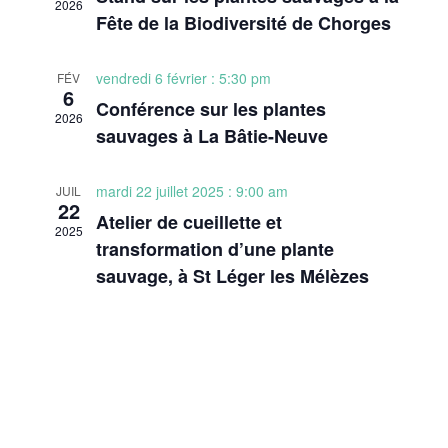
t
2026
t
Fête de la Biodiversité de Chorges
t
i
i
i
o
o
vendredi 6 février : 5:30 pm
o
FÉV
n
n
6
d
Conférence sur les plantes
n
n
2026
e
sauvages à La Bâtie-Neuve
p
e
v
a
z
u
u
r
mardi 22 juillet 2025 : 9:00 am
JUIL
e
22
n
c
Atelier de cueillette et
s
2025
e
transformation d’une plante
o
É
d
sauvage, à St Léger les Mélèzes
n
v
a
s
è
t
n
u
e
e
l
.
m
t
e
a
n
t