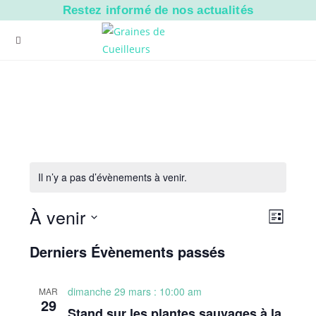
Skip
Restez informé de nos actualités
to
content
Il n’y a pas d’évènements à venir.
À venir
N
N
L
a
a
i
S
Derniers Évènements passés
v
s
v
é
t
i
i
l
e
g
e
dimanche 29 mars : 10:00 am
MAR
g
a
29
c
Stand sur les plantes sauvages à la
a